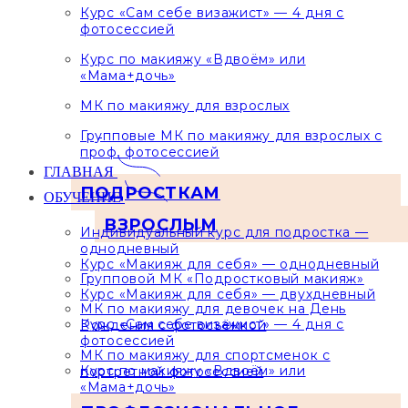
Курс «Сам себе визажист» — 4 дня с
фотосессией
Курс по макияжу «Вдвоём» или
«Мама+дочь»
МК по макияжу для взрослых
Групповые МК по макияжу для взрослых с
проф. фотосессией
ГЛАВНАЯ
ПОДРОСТКАМ
ОБУЧЕНИЕ
ВЗРОСЛЫМ
Индивидуальный курс для подростка —
однодневный
Курс «Макияж для себя» — однодневный
Групповой МК «Подростковый макияж»
Курс «Макияж для себя» — двухдневный
МК по макияжу для девочек на День
Курс «Сам себе визажист» — 4 дня с
Рождения с фотосъёмкой
фотосессией
МК по макияжу для спортсменок с
Курс по макияжу «Вдвоём» или
портретной фотосессией
«Мама+дочь»