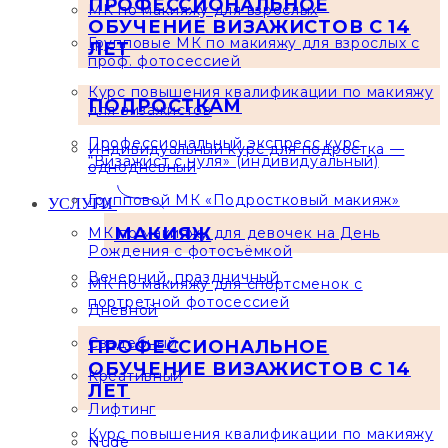
ПРОФЕССИОНАЛЬНОЕ
МК по макияжу для взрослых
ОБУЧЕНИЕ ВИЗАЖИСТОВ С 14
Групповые МК по макияжу для взрослых с
ЛЕТ
проф. фотосессией
Курс повышения квалификации по макияжу
ПОДРОСТКАМ
для визажистов
Профессиональный экспресс курс
Индивидуальный курс для подростка —
“Визажист с нуля» (индивидуальный)
однодневный
Групповой МК «Подростковый макияж»
УСЛУГИ
МАКИЯЖ
МК по макияжу для девочек на День
Рождения с фотосъёмкой
Вечерний, праздничный
МК по макияжу для спортсменок с
портретной фотосессией
Дневной
Свадебный
ПРОФЕССИОНАЛЬНОЕ
ОБУЧЕНИЕ ВИЗАЖИСТОВ С 14
Креативный
ЛЕТ
Лифтинг
Курс повышения квалификации по макияжу
Nude