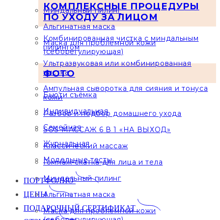
КОМПЛЕКСНЫЕ ПРОЦЕДУРЫ
Миндальный пилинг
ПО УХОДУ ЗА ЛИЦОМ
Альгинатная маска
Комбинированная чистка с миндальным
Маска для проблемной кожи
пилингом
(себорегулирующая)
Ультразвуковая или комбинированная
чистка
ФОТО
Ампульная сыворотка для сияния и тонуса
Бьюти съёмка
кожи
Индивидуальная
Разбор и подбор домашнего ухода
Семейная
SOS МАССАЖ 6 В 1 «НА ВЫХОД»
Журнальная
Классический массаж
Модельные тесты
Гоммаж-скатка для лица и тела
Миндальный пилинг
ПОРТФОЛИО
ЦЕНЫ
Альгинатная маска
ПОДАРОЧНЫЙ СЕРТИФИКАТ
Маска для проблемной кожи
(себорегулирующая)