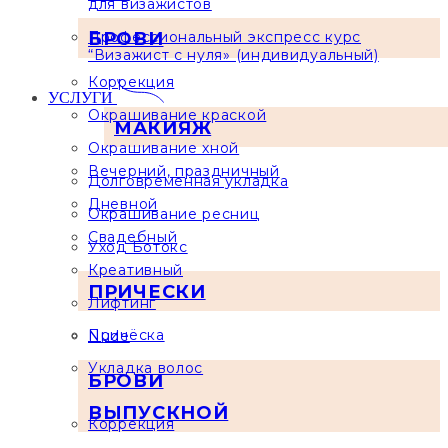
для визажистов
БРОВИ
Профессиональный экспресс курс
“Визажист с нуля» (индивидуальный)
Коррекция
УСЛУГИ
Окрашивание краской
МАКИЯЖ
Окрашивание хной
Вечерний, праздничный
Долговременная укладка
Дневной
Окрашивание ресниц
Свадебный
Уход Ботокс
Креативный
ПРИЧЕСКИ
Лифтинг
Причёска
Nude
Укладка волос
БРОВИ
ВЫПУСКНОЙ
Коррекция